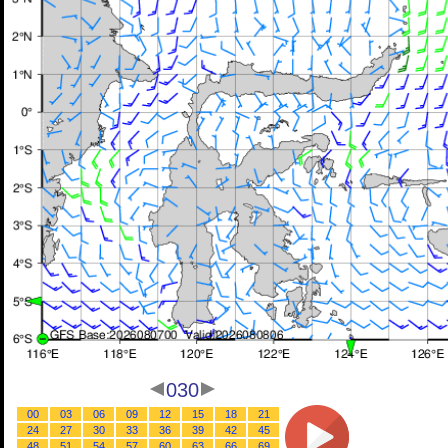
030
00
03
06
09
12
15
18
21
24
27
30
33
36
39
42
45
48
51
54
57
60
63
66
69