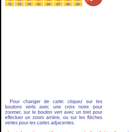
72
75
78
81
84
87
90
93
Pour changer de carte: cliquez sur les
boutons verts avec une croix noire pour
zoomer, sur le bouton vert avec un tiret pour
effectuer un zoom arrière, ou sur les flèches
vertes pour les cartes adjacentes.