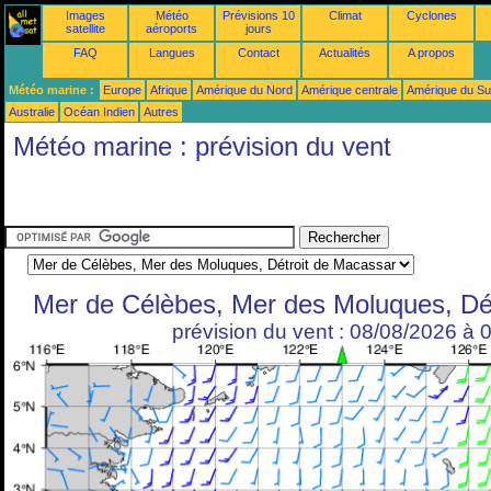
Images
Météo
Prévisions 10
Climat
Cyclones
satellite
aéroports
jours
FAQ
Langues
Contact
Actualités
A propos
Météo marine :
Europe
Afrique
Amérique du Nord
Amérique centrale
Amérique du S
Australie
Océan Indien
Autres
Météo marine : prévision du vent
Mer de Célèbes, Mer des Moluques, Dé
prévision du vent : 08/08/2026 à