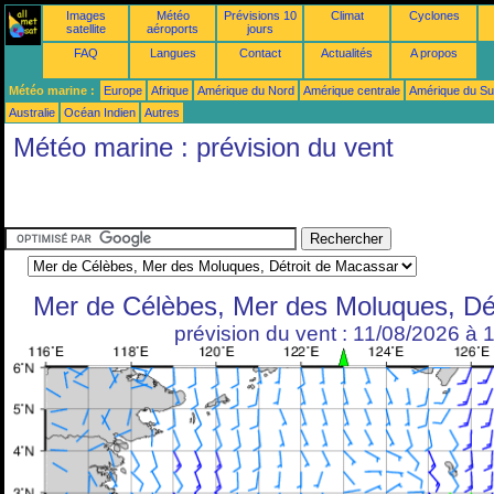
Images
Météo
Prévisions 10
Climat
Cyclones
satellite
aéroports
jours
FAQ
Langues
Contact
Actualités
A propos
Météo marine :
Europe
Afrique
Amérique du Nord
Amérique centrale
Amérique du S
Australie
Océan Indien
Autres
Météo marine : prévision du vent
Mer de Célèbes, Mer des Moluques, Dé
prévision du vent : 11/08/2026 à