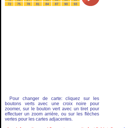
72
75
78
81
84
87
90
93
Pour changer de carte: cliquez sur les
boutons verts avec une croix noire pour
zoomer, sur le bouton vert avec un tiret pour
effectuer un zoom arrière, ou sur les flèches
vertes pour les cartes adjacentes.