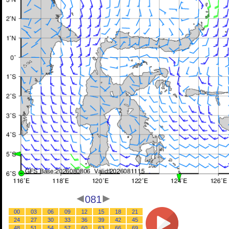
081
00
03
06
09
12
15
18
21
24
27
30
33
36
39
42
45
48
51
54
57
60
63
66
69