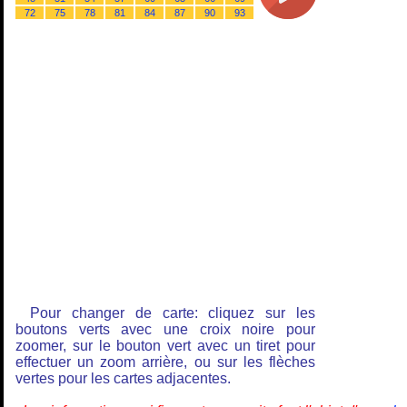
72
75
78
81
84
87
90
93
Pour changer de carte: cliquez sur les
boutons verts avec une croix noire pour
zoomer, sur le bouton vert avec un tiret pour
effectuer un zoom arrière, ou sur les flèches
vertes pour les cartes adjacentes.