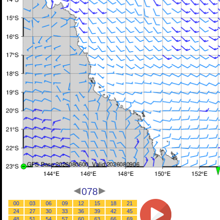
078
00
03
06
09
12
15
18
21
24
27
30
33
36
39
42
45
48
51
54
57
60
63
66
69