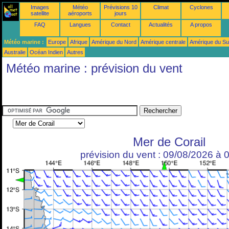
Images
Météo
Prévisions 10
Climat
Cyclones
satellite
aéroports
jours
FAQ
Langues
Contact
Actualités
A propos
Météo marine :
Europe
Afrique
Amérique du Nord
Amérique centrale
Amérique du S
Australie
Océan Indien
Autres
Météo marine : prévision du vent
Mer de Corail
prévision du vent : 09/08/2026 à