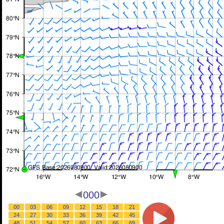
000
00
03
06
09
12
15
18
21
24
27
30
33
36
39
42
45
48
51
54
57
60
63
66
69