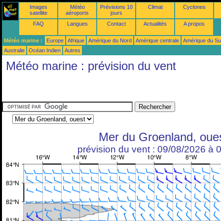
Images
Météo
Prévisions 10
Climat
Cyclones
satellite
aéroports
jours
FAQ
Langues
Contact
Actualités
A propos
Météo marine :
Europe
Afrique
Amérique du Nord
Amérique centrale
Amérique du S
Australie
Océan Indien
Autres
Météo marine : prévision du vent
Mer du Groenland, oue
prévision du vent : 09/08/2026 à