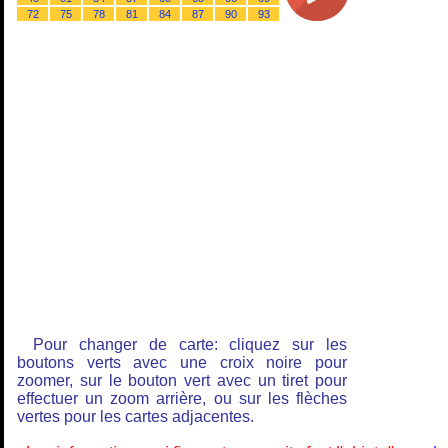
72
75
78
81
84
87
90
93
Pour changer de carte: cliquez sur les
boutons verts avec une croix noire pour
zoomer, sur le bouton vert avec un tiret pour
effectuer un zoom arrière, ou sur les flèches
vertes pour les cartes adjacentes.