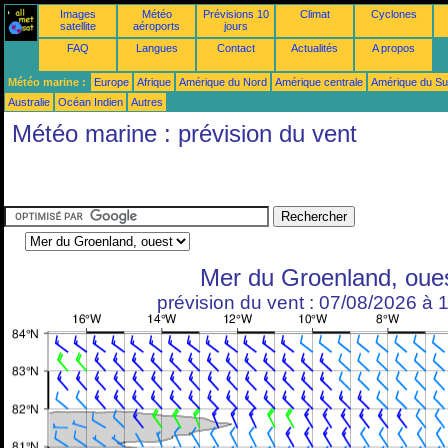
Images
Météo
Prévisions 10
Climat
Cyclones
satellite
aéroports
jours
FAQ
Langues
Contact
Actualités
A propos
Météo marine :
Europe
Afrique
Amérique du Nord
Amérique centrale
Amérique du S
Australie
Océan Indien
Autres
Météo marine : prévision du vent
Mer du Groenland, oue
prévision du vent : 07/08/2026 à