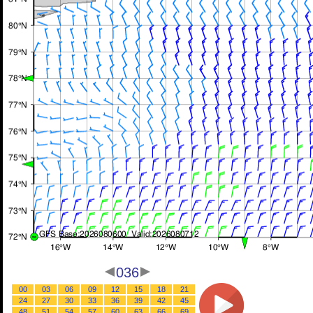
036
00
03
06
09
12
15
18
21
24
27
30
33
36
39
42
45
48
51
54
57
60
63
66
69