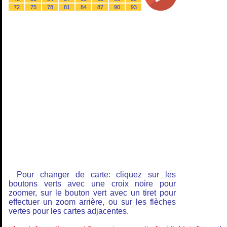
72
75
78
81
84
87
90
93
Pour changer de carte: cliquez sur les
boutons verts avec une croix noire pour
zoomer, sur le bouton vert avec un tiret pour
effectuer un zoom arrière, ou sur les flèches
vertes pour les cartes adjacentes.