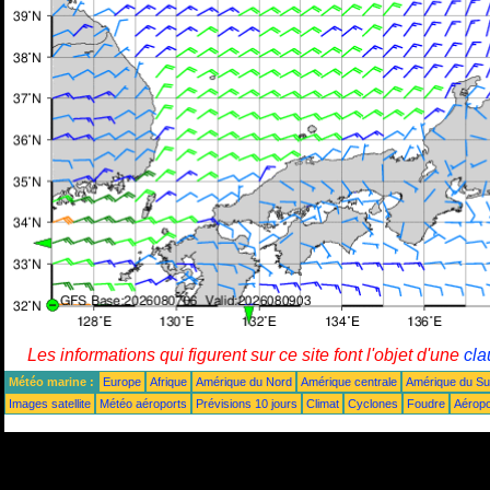
Les informations qui figurent sur ce site font l'objet d'une
cla
Météo marine :
Europe
Afrique
Amérique du Nord
Amérique centrale
Amérique du S
Images satellite
Météo aéroports
Prévisions 10 jours
Climat
Cyclones
Foudre
Aéropo