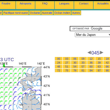
Foudre
Aéroports
FAQ
Langues
Contact
Actualités
ud
Pacifique nord-ouest
Océanie
Australie
Océan Indien
Autres
045
 03 UTC
00
03
06
09
12
15
18
24
27
30
33
36
39
42
48
51
54
57
60
63
66
72
75
78
81
84
87
90