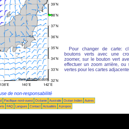
Pour changer de carte: cl
boutons verts avec une cro
zoomer, sur le bouton vert ave
effectuer un zoom arrière, ou 
vertes pour les cartes adjacente
use de non-responsabilité
ud
Pacifique nord-ouest
Océanie
Australie
Océan Indien
Autres
rts
FAQ
Langues
Contact
Actualités
A propos