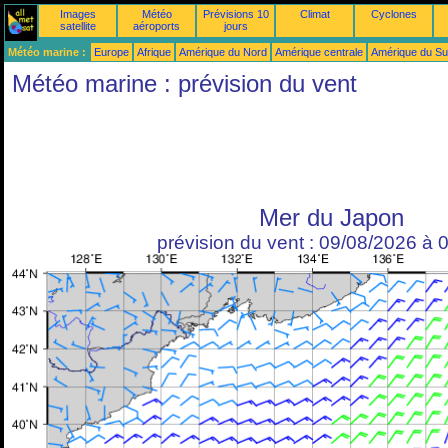
Images
Météo
Prévisions 10
Climat
Cyclones
satellite
aéroports
jours
Météo marine :
Europe
Afrique
Amérique du Nord
Amérique centrale
Amérique du S
Météo marine : prévision du vent
Mer du Japon
prévision du vent : 09/08/2026 à