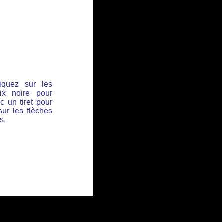
iquez sur les
ix noire pour
c un tiret pour
sur les flèches
s.