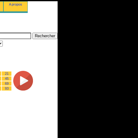
A propos
21
45
69
93