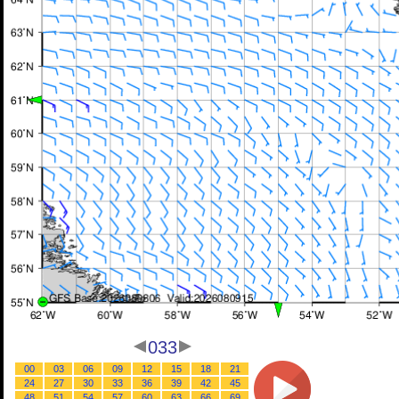
033
00
03
06
09
12
15
18
21
24
27
30
33
36
39
42
45
48
51
54
57
60
63
66
69