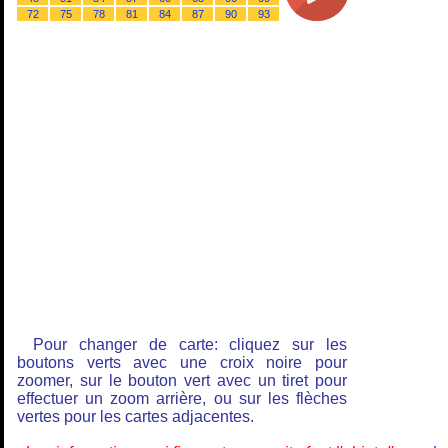
72
75
78
81
84
87
90
93
Pour changer de carte: cliquez sur les
boutons verts avec une croix noire pour
zoomer, sur le bouton vert avec un tiret pour
effectuer un zoom arrière, ou sur les flèches
vertes pour les cartes adjacentes.