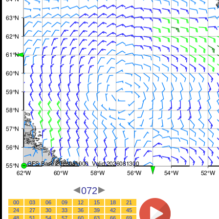
072
00
03
06
09
12
15
18
21
24
27
30
33
36
39
42
45
48
51
54
57
60
63
66
69