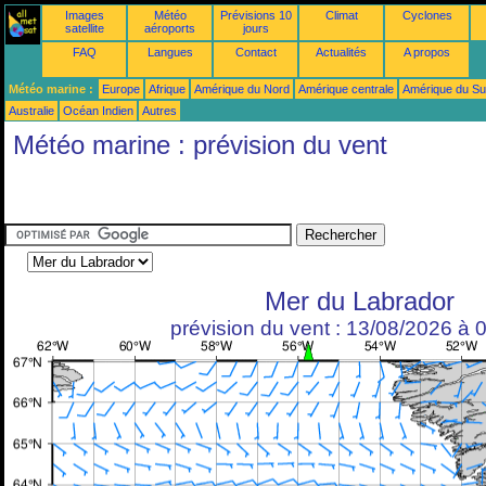
Images
Météo
Prévisions 10
Climat
Cyclones
satellite
aéroports
jours
FAQ
Langues
Contact
Actualités
A propos
Météo marine :
Europe
Afrique
Amérique du Nord
Amérique centrale
Amérique du S
Australie
Océan Indien
Autres
Météo marine : prévision du vent
Mer du Labrador
prévision du vent : 13/08/2026 à