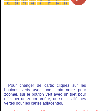
72
75
78
81
84
87
90
93
Pour changer de carte: cliquez sur les
boutons verts avec une croix noire pour
zoomer, sur le bouton vert avec un tiret pour
effectuer un zoom arrière, ou sur les flèches
vertes pour les cartes adjacentes.