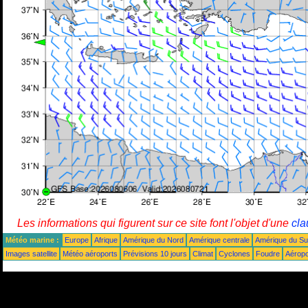
Les informations qui figurent sur ce site font l'objet d'une
cla
Météo marine :
Europe
Afrique
Amérique du Nord
Amérique centrale
Amérique du S
Images satellite
Météo aéroports
Prévisions 10 jours
Climat
Cyclones
Foudre
Aéropo