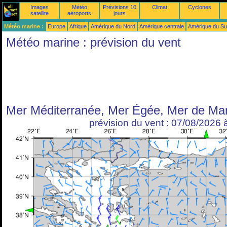
Images
Météo
Prévisions 10
Climat
Cyclones
satellite
aéroports
jours
Météo marine :
Europe
Afrique
Amérique du Nord
Amérique centrale
Amérique du S
Météo marine : prévision du vent
Mer Méditerranée, Mer Égée, Mer de Mar
prévision du vent : 07/08/2026