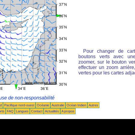
Pour changer de cart
boutons verts avec une
zoomer, sur le bouton ver
effectuer un zoom arrière
vertes pour les cartes adj
use de non-responsabilité
ud
Pacifique nord-ouest
Océanie
Australie
Océan Indien
Autres
rts
FAQ
Langues
Contact
Actualités
A propos