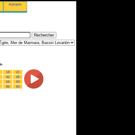
A propos
18
21
42
45
66
69
90
93