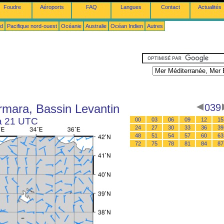
Foudre
Aéroports
FAQ
Langues
Contact
Actualités
ud
Pacifique nord-ouest
Océanie
Australie
Océan Indien
Autres
mara, Bassin Levantin
039
 à 21 UTC
00
03
06
09
12
15
24
27
30
33
36
39
48
51
54
57
60
63
72
75
78
81
84
87