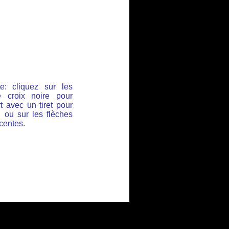
e: cliquez sur les
 croix noire pour
t avec un tiret pour
, ou sur les flèches
acentes.