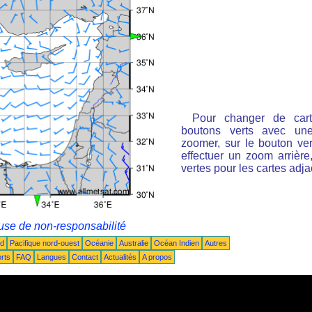
Pour changer de cart
boutons verts avec une
zoomer, sur le bouton ver
effectuer un zoom arrière
vertes pour les cartes adj
use de non-responsabilité
ud
Pacifique nord-ouest
Océanie
Australie
Océan Indien
Autres
rts
FAQ
Langues
Contact
Actualités
A propos