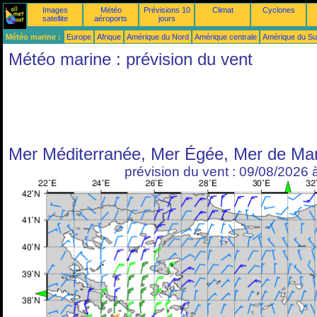
Images
Météo
Prévisions 10
Climat
Cyclones
satellite
aéroports
jours
Météo marine :
Europe
Afrique
Amérique du Nord
Amérique centrale
Amérique du S
Météo marine : prévision du vent
Mer Méditerranée, Mer Égée, Mer de Mar
prévision du vent : 09/08/2026