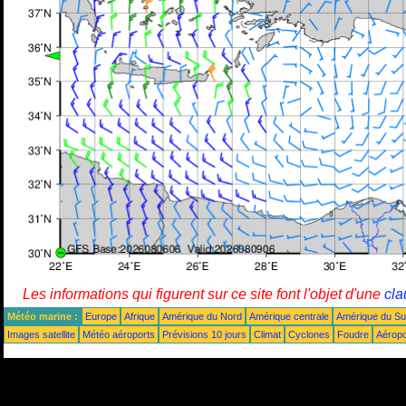
Les informations qui figurent sur ce site font l'objet d'une
cla
Météo marine :
Europe
Afrique
Amérique du Nord
Amérique centrale
Amérique du S
Images satellite
Météo aéroports
Prévisions 10 jours
Climat
Cyclones
Foudre
Aéropo