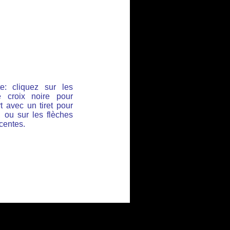
e: cliquez sur les
 croix noire pour
t avec un tiret pour
, ou sur les flèches
acentes.