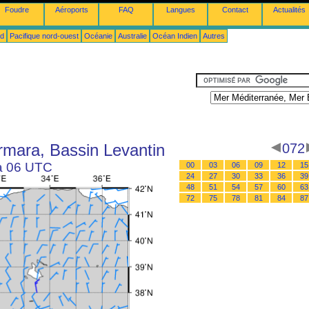
Foudre
Aéroports
FAQ
Langues
Contact
Actualités
ud
Pacifique nord-ouest
Océanie
Australie
Océan Indien
Autres
mara, Bassin Levantin
072
 à 06 UTC
00
03
06
09
12
15
24
27
30
33
36
39
48
51
54
57
60
63
72
75
78
81
84
87