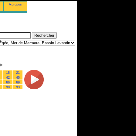
A propos
18
21
42
45
66
69
90
93