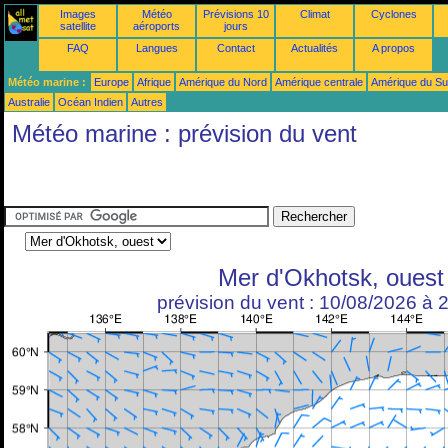
Images
Météo
Prévisions 10
Climat
Cyclones
satellite
aéroports
jours
FAQ
Langues
Contact
Actualités
A propos
Météo marine :
Europe
Afrique
Amérique du Nord
Amérique centrale
Amérique du S
Australie
Océan Indien
Autres
Météo marine : prévision du vent
Mer d'Okhotsk, ouest
prévision du vent : 10/08/2026 à