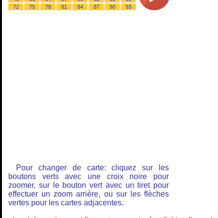
72
75
78
81
84
87
90
93
Pour changer de carte: cliquez sur les
boutons verts avec une croix noire pour
zoomer, sur le bouton vert avec un tiret pour
effectuer un zoom arrière, ou sur les flèches
vertes pour les cartes adjacentes.