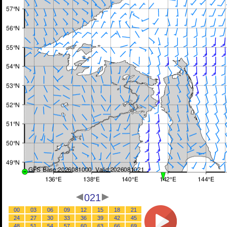
021
00
03
06
09
12
15
18
21
24
27
30
33
36
39
42
45
48
51
54
57
60
63
66
69