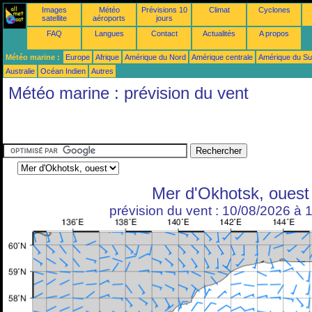
Images
Météo
Prévisions 10
Climat
Cyclones
satellite
aéroports
jours
FAQ
Langues
Contact
Actualités
A propos
Météo marine :
Europe
Afrique
Amérique du Nord
Amérique centrale
Amérique du S
Australie
Océan Indien
Autres
Météo marine : prévision du vent
Mer d'Okhotsk, ouest
prévision du vent : 10/08/2026 à