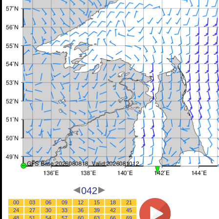
042
00
03
06
09
12
15
18
21
24
27
30
33
36
39
42
45
48
51
54
57
60
63
66
69