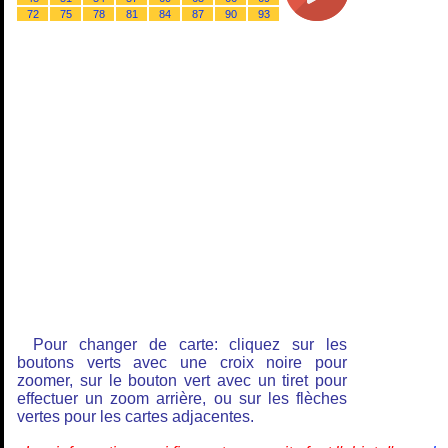
72
75
78
81
84
87
90
93
Pour changer de carte: cliquez sur les
boutons verts avec une croix noire pour
zoomer, sur le bouton vert avec un tiret pour
effectuer un zoom arrière, ou sur les flèches
vertes pour les cartes adjacentes.