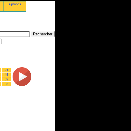
A propos
21
45
69
93