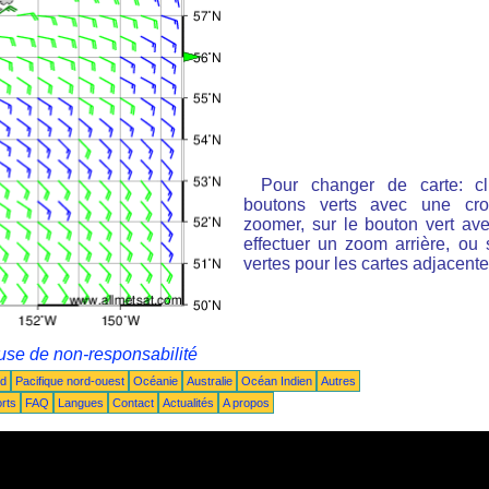
Pour changer de carte: cl
boutons verts avec une cro
zoomer, sur le bouton vert ave
effectuer un zoom arrière, ou 
vertes pour les cartes adjacente
use de non-responsabilité
ud
Pacifique nord-ouest
Océanie
Australie
Océan Indien
Autres
rts
FAQ
Langues
Contact
Actualités
A propos