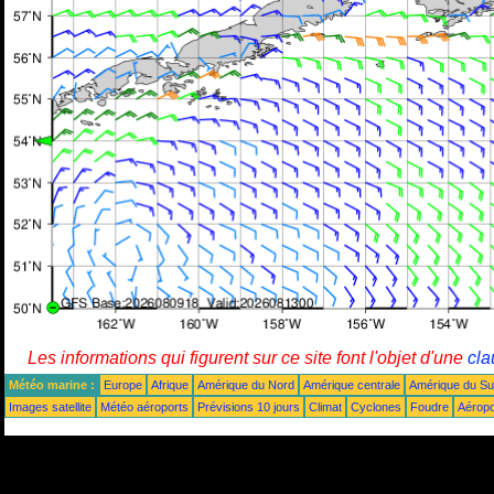
Les informations qui figurent sur ce site font l'objet d'une
cla
Météo marine :
Europe
Afrique
Amérique du Nord
Amérique centrale
Amérique du S
Images satellite
Météo aéroports
Prévisions 10 jours
Climat
Cyclones
Foudre
Aéropo