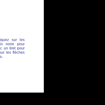
iquez sur les
ix noire pour
c un tiret pour
sur les flèches
s.