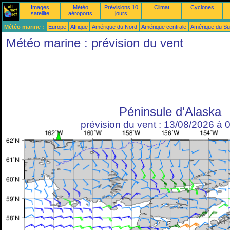
Images
Météo
Prévisions 10
Climat
Cyclones
satellite
aéroports
jours
Météo marine :
Europe
Afrique
Amérique du Nord
Amérique centrale
Amérique du S
Météo marine : prévision du vent
Péninsule d'Alaska
prévision du vent : 13/08/2026 à