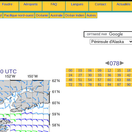
Foudre
Aéroports
FAQ
Langues
Contact
Actualités
ud
Pacifique nord-ouest
Océanie
Australie
Océan Indien
Autres
078
 00 UTC
00
03
06
09
12
15
18
24
27
30
33
36
39
42
48
51
54
57
60
63
66
72
75
78
81
84
87
90