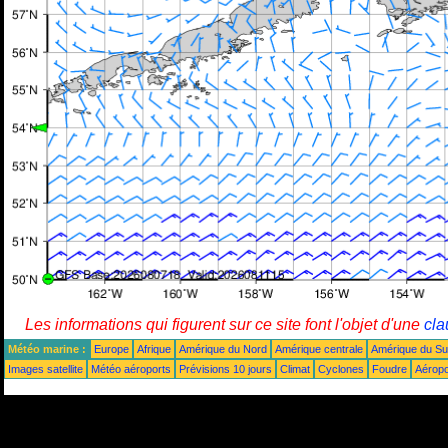
Les informations qui figurent sur ce site font l'objet d'une
cla
Météo marine :
Europe
Afrique
Amérique du Nord
Amérique centrale
Amérique du S
Images satellite
Météo aéroports
Prévisions 10 jours
Climat
Cyclones
Foudre
Aéropo