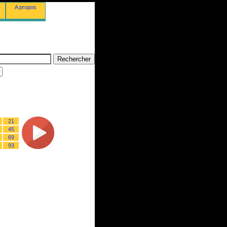
A propos
21
45
69
93