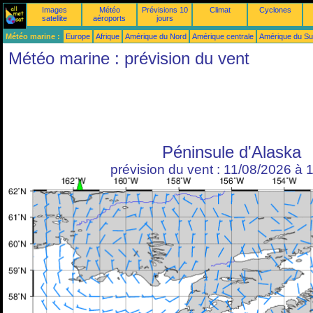
Images
Météo
Prévisions 10
Climat
Cyclones
satellite
aéroports
jours
Météo marine :
Europe
Afrique
Amérique du Nord
Amérique centrale
Amérique du S
Météo marine : prévision du vent
Péninsule d'Alaska
prévision du vent : 11/08/2026 à