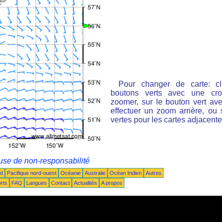
Pour changer de carte: cl
boutons verts avec une cro
zoomer, sur le bouton vert ave
effectuer un zoom arrière, ou 
vertes pour les cartes adjacente
use de non-responsabilité
ud
Pacifique nord-ouest
Océanie
Australie
Océan Indien
Autres
rts
FAQ
Langues
Contact
Actualités
A propos