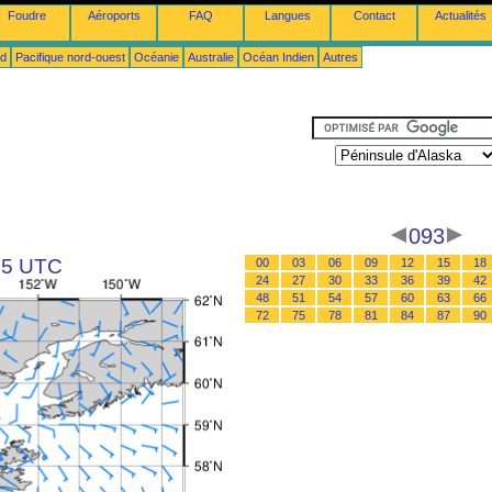
Foudre
Aéroports
FAQ
Langues
Contact
Actualités
ud
Pacifique nord-ouest
Océanie
Australie
Océan Indien
Autres
093
 15 UTC
00
03
06
09
12
15
18
24
27
30
33
36
39
42
48
51
54
57
60
63
66
72
75
78
81
84
87
90