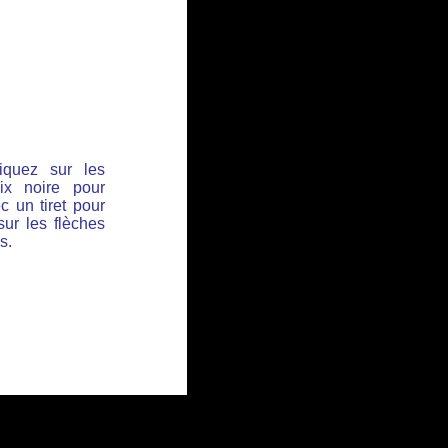
iquez sur les
ix noire pour
c un tiret pour
sur les flèches
s.