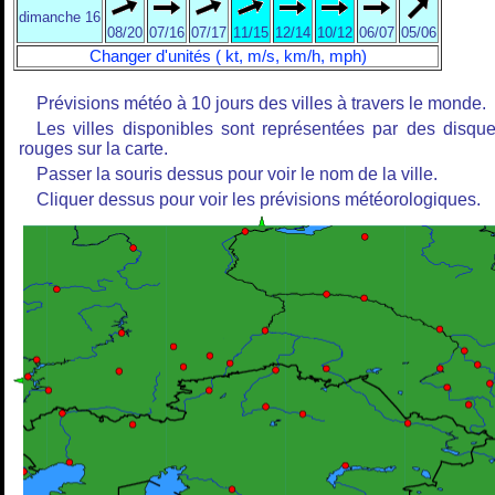
dimanche 16
08/20
07/16
07/17
11/15
12/14
10/12
06/07
05/06
Changer d'unités ( kt, m/s, km/h, mph)
Prévisions météo à 10 jours des villes à travers le monde.
Les villes disponibles sont représentées par des disqu
rouges sur la carte.
Passer la souris dessus pour voir le nom de la ville.
Cliquer dessus pour voir les prévisions météorologiques.