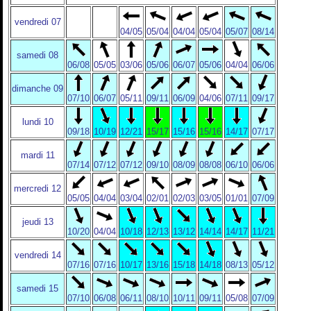
vendredi 07
04/05
05/04
04/04
05/04
05/07
08/14
samedi 08
06/08
05/05
03/06
05/06
06/07
05/06
04/04
06/06
dimanche 09
07/10
06/07
05/11
09/11
06/09
04/06
07/11
09/17
lundi 10
09/18
10/19
12/21
15/17
15/16
15/16
14/17
07/17
mardi 11
07/14
07/12
07/12
09/10
08/09
08/08
06/10
06/06
mercredi 12
05/05
04/04
03/04
02/01
02/03
03/05
01/01
07/09
jeudi 13
10/20
04/04
10/18
12/13
13/12
14/14
14/17
11/21
vendredi 14
07/16
07/16
10/17
13/16
15/18
14/18
08/13
05/12
samedi 15
07/10
06/08
06/11
08/10
10/11
09/11
05/08
07/09