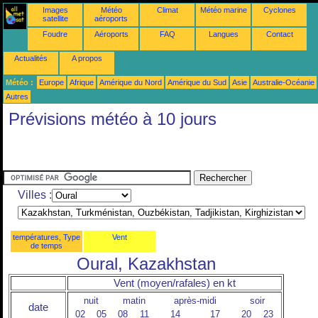
Images
Météo
Climat
Météo marine
Cyclones
satellite
aéroports
Foudre
Aéroports
FAQ
Langues
Contact
Actualités
A propos
Météo :
Europe
Afrique
Amérique du Nord
Amérique du Sud
Asie
Australie-Océanie
Autres
Prévisions météo à 10 jours
Villes :
températures, Type
Vent
de temps
Oural, Kazakhstan
Vent (moyen/rafales) en kt
nuit
matin
après-midi
soir
date
02
05
08
11
14
17
20
23