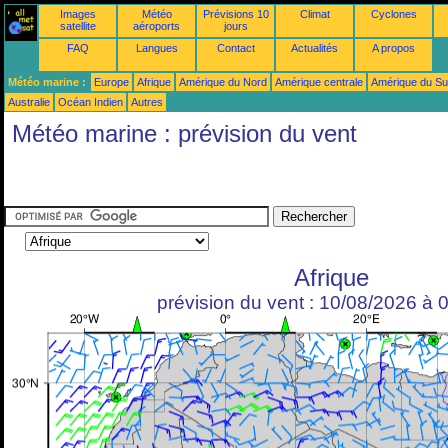
Images
Météo
Prévisions 10
Climat
Cyclones
satellite
aéroports
jours
FAQ
Langues
Contact
Actualités
A propos
Météo marine :
Europe
Afrique
Amérique du Nord
Amérique centrale
Amérique du S
Australie
Océan Indien
Autres
Météo marine : prévision du vent
Afrique
prévision du vent : 10/08/2026 à