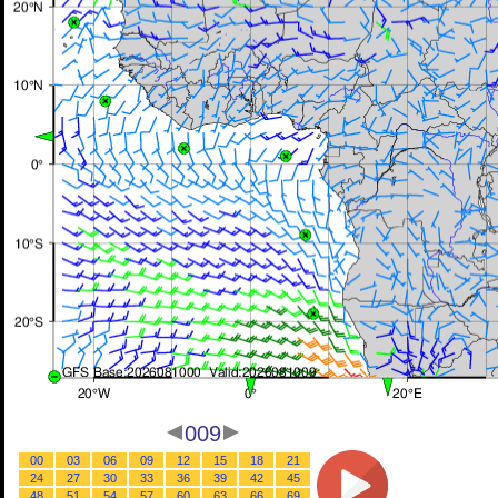
009
00
03
06
09
12
15
18
21
24
27
30
33
36
39
42
45
48
51
54
57
60
63
66
69