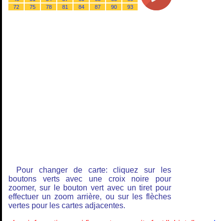
72
75
78
81
84
87
90
93
Pour changer de carte: cliquez sur les
boutons verts avec une croix noire pour
zoomer, sur le bouton vert avec un tiret pour
effectuer un zoom arrière, ou sur les flèches
vertes pour les cartes adjacentes.