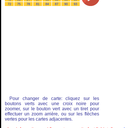
72
75
78
81
84
87
90
93
Pour changer de carte: cliquez sur les
boutons verts avec une croix noire pour
zoomer, sur le bouton vert avec un tiret pour
effectuer un zoom arrière, ou sur les flèches
vertes pour les cartes adjacentes.