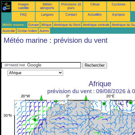
Images
Météo
Prévisions 10
Climat
Cyclones
satellite
aéroports
jours
FAQ
Langues
Contact
Actualités
A propos
Météo marine :
Europe
Afrique
Amérique du Nord
Amérique centrale
Amérique du S
Australie
Océan Indien
Autres
Météo marine : prévision du vent
Afrique
prévision du vent : 09/08/2026 à