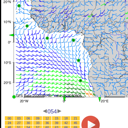
054
00
03
06
09
12
15
18
21
24
27
30
33
36
39
42
45
48
51
54
57
60
63
66
69