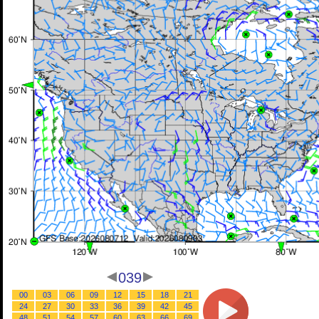
039
00
03
06
09
12
15
18
21
24
27
30
33
36
39
42
45
48
51
54
57
60
63
66
69