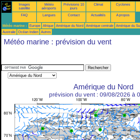
Images
Météo
Prévisions 10
Climat
Cyclones
satellite
aéroports
jours
FAQ
Langues
Contact
Actualités
A propos
Météo marine :
Europe
Afrique
Amérique du Nord
Amérique centrale
Amérique du S
Australie
Océan Indien
Autres
Météo marine : prévision du vent
Amérique du Nord
prévision du vent : 09/08/2026 à