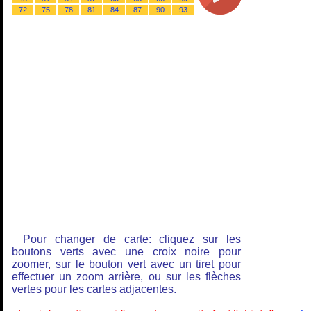
72
75
78
81
84
87
90
93
Pour changer de carte: cliquez sur les
boutons verts avec une croix noire pour
zoomer, sur le bouton vert avec un tiret pour
effectuer un zoom arrière, ou sur les flèches
vertes pour les cartes adjacentes.