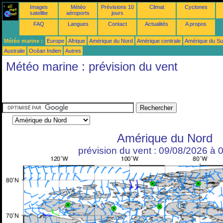
Images
Météo
Prévisions 10
Climat
Cyclones
satellite
aéroports
jours
FAQ
Langues
Contact
Actualités
A propos
Météo marine :
Europe
Afrique
Amérique du Nord
Amérique centrale
Amérique du S
Australie
Océan Indien
Autres
Météo marine : prévision du vent
Amérique du Nord
prévision du vent : 09/08/2026 à