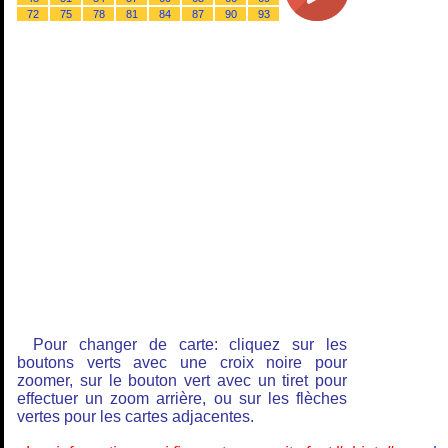
72
75
78
81
84
87
90
93
Pour changer de carte: cliquez sur les
boutons verts avec une croix noire pour
zoomer, sur le bouton vert avec un tiret pour
effectuer un zoom arrière, ou sur les flèches
vertes pour les cartes adjacentes.