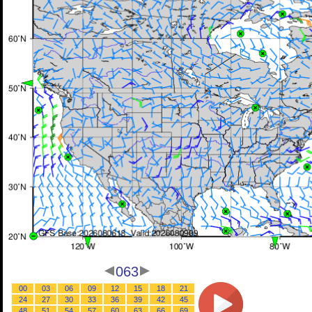
063
00
03
06
09
12
15
18
21
24
27
30
33
36
39
42
45
48
51
54
57
60
63
66
69