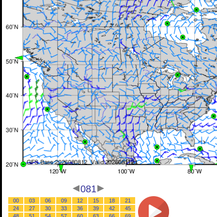
081
00
03
06
09
12
15
18
21
24
27
30
33
36
39
42
45
48
51
54
57
60
63
66
69