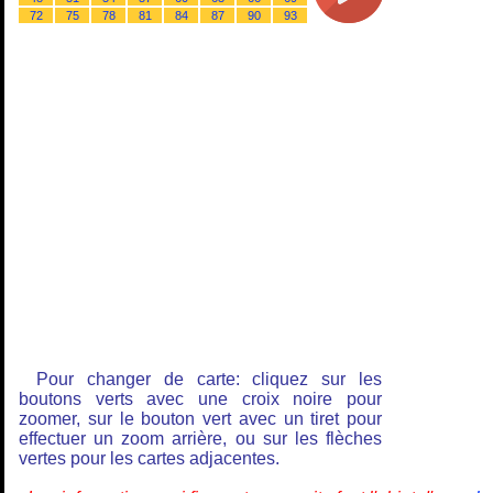
72
75
78
81
84
87
90
93
Pour changer de carte: cliquez sur les
boutons verts avec une croix noire pour
zoomer, sur le bouton vert avec un tiret pour
effectuer un zoom arrière, ou sur les flèches
vertes pour les cartes adjacentes.