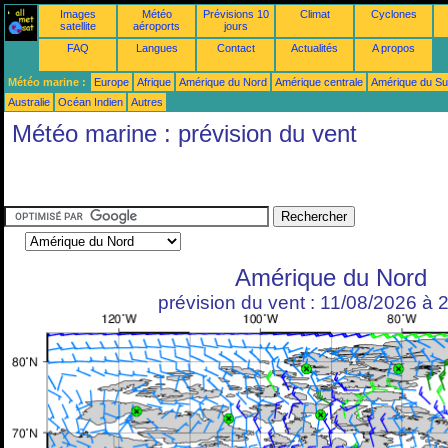
Images
Météo
Prévisions 10
Climat
Cyclones
satellite
aéroports
jours
FAQ
Langues
Contact
Actualités
A propos
Météo marine :
Europe
Afrique
Amérique du Nord
Amérique centrale
Amérique du S
Australie
Océan Indien
Autres
Météo marine : prévision du vent
Amérique du Nord
prévision du vent : 11/08/2026 à