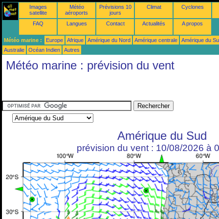
Images
Météo
Prévisions 10
Climat
Cyclones
satellite
aéroports
jours
FAQ
Langues
Contact
Actualités
A propos
Météo marine :
Europe
Afrique
Amérique du Nord
Amérique centrale
Amérique du S
Australie
Océan Indien
Autres
Météo marine : prévision du vent
Amérique du Sud
prévision du vent : 10/08/2026 à