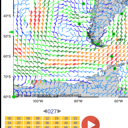
027
00
03
06
09
12
15
18
21
24
27
30
33
36
39
42
45
48
51
54
57
60
63
66
69