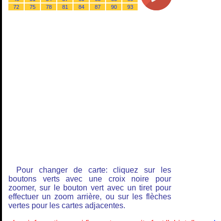
72
75
78
81
84
87
90
93
Pour changer de carte: cliquez sur les
boutons verts avec une croix noire pour
zoomer, sur le bouton vert avec un tiret pour
effectuer un zoom arrière, ou sur les flèches
vertes pour les cartes adjacentes.