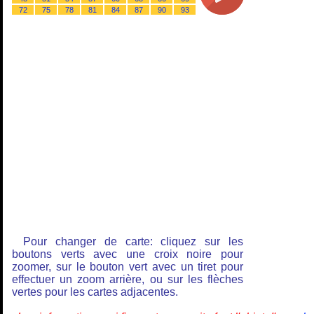
72
75
78
81
84
87
90
93
Pour changer de carte: cliquez sur les
boutons verts avec une croix noire pour
zoomer, sur le bouton vert avec un tiret pour
effectuer un zoom arrière, ou sur les flèches
vertes pour les cartes adjacentes.