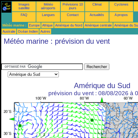
Images
Météo
Prévisions 10
Climat
Cyclones
satellite
aéroports
jours
FAQ
Langues
Contact
Actualités
A propos
Météo marine :
Europe
Afrique
Amérique du Nord
Amérique centrale
Amérique du S
Australie
Océan Indien
Autres
Météo marine : prévision du vent
Amérique du Sud
prévision du vent : 08/08/2026 à