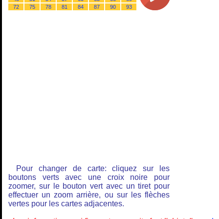
72
75
78
81
84
87
90
93
Pour changer de carte: cliquez sur les
boutons verts avec une croix noire pour
zoomer, sur le bouton vert avec un tiret pour
effectuer un zoom arrière, ou sur les flèches
vertes pour les cartes adjacentes.