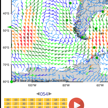
054
00
03
06
09
12
15
18
21
24
27
30
33
36
39
42
45
48
51
54
57
60
63
66
69