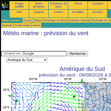
Images
Météo
Prévisions 10
Climat
Cyclones
satellite
aéroports
jours
FAQ
Langues
Contact
Actualités
A propos
Météo marine :
Europe
Afrique
Amérique du Nord
Amérique centrale
Amérique du S
Australie
Océan Indien
Autres
Météo marine : prévision du vent
Amérique du Sud
prévision du vent : 09/08/2026 à