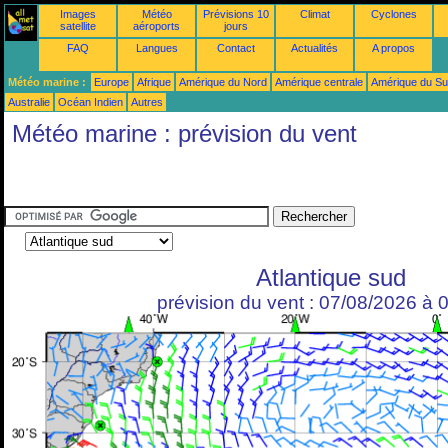
Images
Météo
Prévisions 10
Climat
Cyclones
satellite
aéroports
jours
FAQ
Langues
Contact
Actualités
A propos
Météo marine :
Europe
Afrique
Amérique du Nord
Amérique centrale
Amérique du S
Australie
Océan Indien
Autres
Météo marine : prévision du vent
Atlantique sud
prévision du vent : 07/08/2026 à