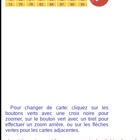
72
75
78
81
84
87
90
93
Pour changer de carte: cliquez sur les
boutons verts avec une croix noire pour
zoomer, sur le bouton vert avec un tiret pour
effectuer un zoom arrière, ou sur les flèches
vertes pour les cartes adjacentes.