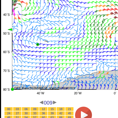
009
00
03
06
09
12
15
18
21
24
27
30
33
36
39
42
45
48
51
54
57
60
63
66
69