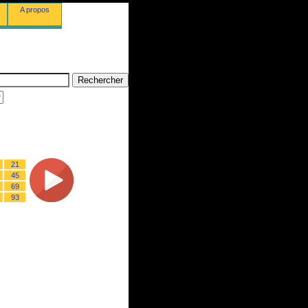
A propos
21
45
69
93