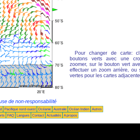
Pour changer de carte: cl
boutons verts avec une cro
zoomer, sur le bouton vert ave
effectuer un zoom arrière, ou 
vertes pour les cartes adjacente
use de non-responsabilité
ud
Pacifique nord-ouest
Océanie
Australie
Océan Indien
Autres
rts
FAQ
Langues
Contact
Actualités
A propos