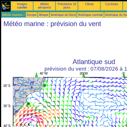
Images
Météo
Prévisions 10
Climat
Cyclones
satellite
aéroports
jours
Météo marine :
Europe
Afrique
Amérique du Nord
Amérique centrale
Amérique du S
Météo marine : prévision du vent
Atlantique sud
prévision du vent : 07/08/2026 à