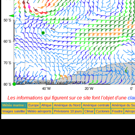
Les informations qui figurent sur ce site font l'objet d'une
cla
Météo marine :
Europe
Afrique
Amérique du Nord
Amérique centrale
Amérique du S
Images satellite
Météo aéroports
Prévisions 10 jours
Climat
Cyclones
Foudre
Aéropo