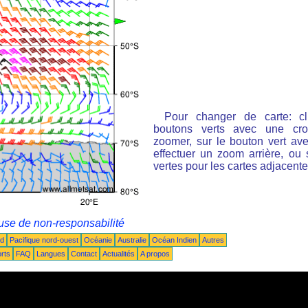
Pour changer de carte: cl
boutons verts avec une cro
zoomer, sur le bouton vert ave
effectuer un zoom arrière, ou 
vertes pour les cartes adjacente
use de non-responsabilité
ud
Pacifique nord-ouest
Océanie
Australie
Océan Indien
Autres
rts
FAQ
Langues
Contact
Actualités
A propos