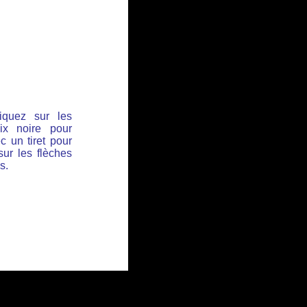
iquez sur les
ix noire pour
c un tiret pour
sur les flèches
s.