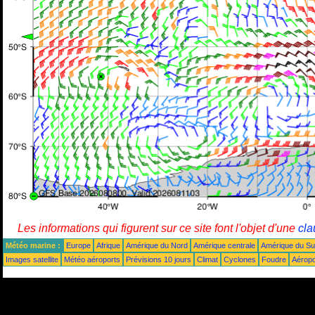
Les informations qui figurent sur ce site font l'objet d'une
cla
Météo marine :
Europe
Afrique
Amérique du Nord
Amérique centrale
Amérique du S
Images satellite
Météo aéroports
Prévisions 10 jours
Climat
Cyclones
Foudre
Aéropo