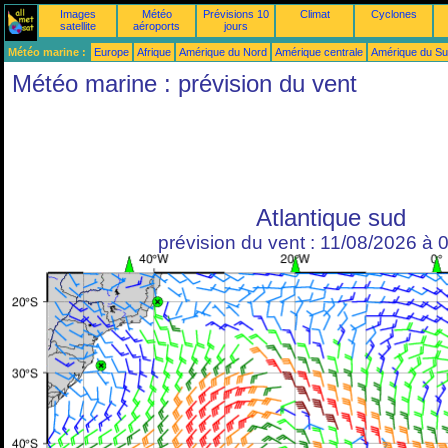
Images
Météo
Prévisions 10
Climat
Cyclones
satellite
aéroports
jours
Météo marine :
Europe
Afrique
Amérique du Nord
Amérique centrale
Amérique du S
Météo marine : prévision du vent
Atlantique sud
prévision du vent : 11/08/2026 à