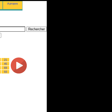
A propos
21
45
69
93