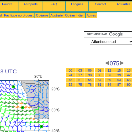
Foudre
Aéroports
FAQ
Langues
Contact
Actualités
ud
Pacifique nord-ouest
Océanie
Australie
Océan Indien
Autres
075
 03 UTC
00
03
06
09
12
15
18
24
27
30
33
36
39
42
48
51
54
57
60
63
66
72
75
78
81
84
87
90