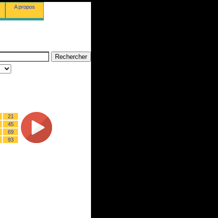
A propos
21
45
69
93