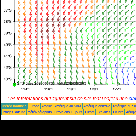
Les informations qui figurent sur ce site font l'objet d'une
cla
Météo marine :
Europe
Afrique
Amérique du Nord
Amérique centrale
Amérique du S
Images satellite
Météo aéroports
Prévisions 10 jours
Climat
Cyclones
Foudre
Aéropo