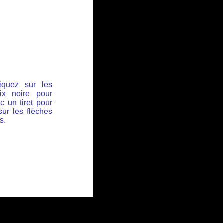
iquez sur les
ix noire pour
c un tiret pour
sur les flèches
s.