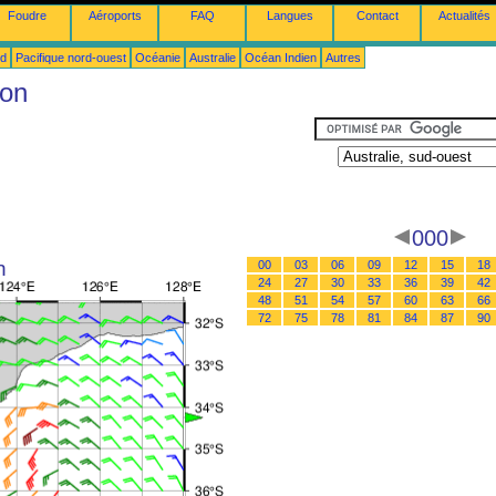
Foudre
Aéroports
FAQ
Langues
Contact
Actualités
ud
Pacifique nord-ouest
Océanie
Australie
Océan Indien
Autres
ion
000
n
00
03
06
09
12
15
18
24
27
30
33
36
39
42
48
51
54
57
60
63
66
72
75
78
81
84
87
90