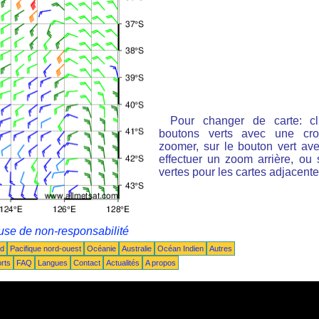
Pour changer de carte: cl
boutons verts avec une cro
zoomer, sur le bouton vert ave
effectuer un zoom arrière, ou 
vertes pour les cartes adjacente
use de non-responsabilité
ud
Pacifique nord-ouest
Océanie
Australie
Océan Indien
Autres
rts
FAQ
Langues
Contact
Actualités
A propos