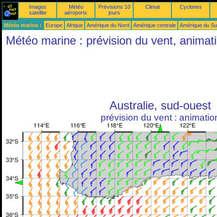
Images
Météo
Prévisions 10
Climat
Cyclones
satellite
aéroports
jours
Météo marine :
Europe
Afrique
Amérique du Nord
Amérique centrale
Amérique du S
Météo marine : prévision du vent, animat
Australie, sud-ouest
prévision du vent : animatio