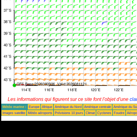
Les informations qui figurent sur ce site font l'objet d'une
cla
Météo marine :
Europe
Afrique
Amérique du Nord
Amérique centrale
Amérique du S
Images satellite
Météo aéroports
Prévisions 10 jours
Climat
Cyclones
Foudre
Aéropo