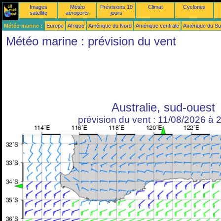
Images
Météo
Prévisions 10
Climat
Cyclones
satellite
aéroports
jours
Météo marine :
Europe
Afrique
Amérique du Nord
Amérique centrale
Amérique du S
Météo marine : prévision du vent
Australie, sud-ouest
prévision du vent : 11/08/2026 à