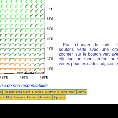
Pour changer de carte: cl
boutons verts avec une cro
zoomer, sur le bouton vert ave
effectuer un zoom arrière, ou 
vertes pour les cartes adjacente
use de non-responsabilité
ud
Pacifique nord-ouest
Océanie
Australie
Océan Indien
Autres
rts
FAQ
Langues
Contact
Actualités
A propos