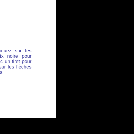
iquez sur les
ix noire pour
c un tiret pour
sur les flèches
s.