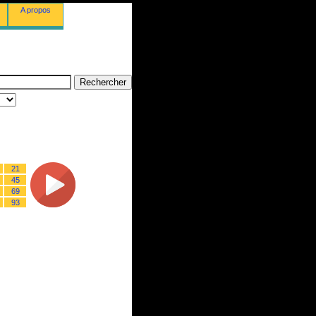
A propos
21
45
69
93