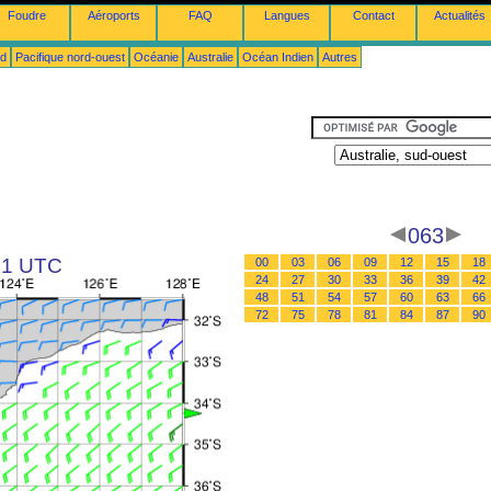
Foudre
Aéroports
FAQ
Langues
Contact
Actualités
ud
Pacifique nord-ouest
Océanie
Australie
Océan Indien
Autres
063
 21 UTC
00
03
06
09
12
15
18
24
27
30
33
36
39
42
48
51
54
57
60
63
66
72
75
78
81
84
87
90