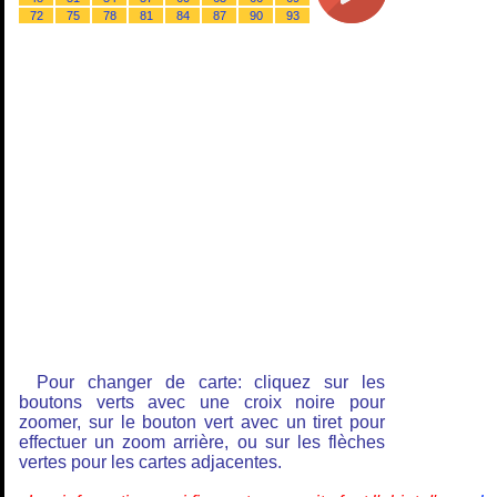
72
75
78
81
84
87
90
93
Pour changer de carte: cliquez sur les
boutons verts avec une croix noire pour
zoomer, sur le bouton vert avec un tiret pour
effectuer un zoom arrière, ou sur les flèches
vertes pour les cartes adjacentes.