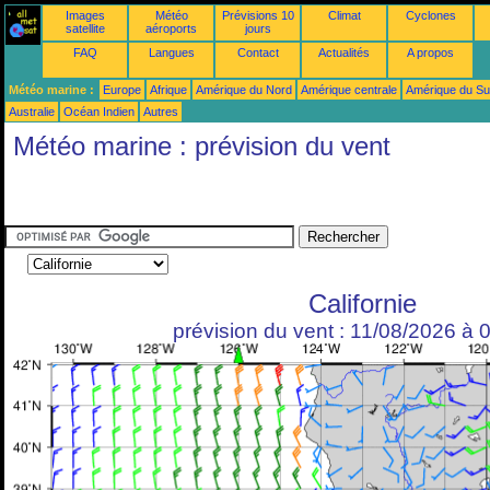
Images
Météo
Prévisions 10
Climat
Cyclones
satellite
aéroports
jours
FAQ
Langues
Contact
Actualités
A propos
Météo marine :
Europe
Afrique
Amérique du Nord
Amérique centrale
Amérique du S
Australie
Océan Indien
Autres
Météo marine : prévision du vent
Californie
prévision du vent : 11/08/2026 à