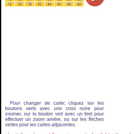
72
75
78
81
84
87
90
93
Pour changer de carte: cliquez sur les
boutons verts avec une croix noire pour
zoomer, sur le bouton vert avec un tiret pour
effectuer un zoom arrière, ou sur les flèches
vertes pour les cartes adjacentes.