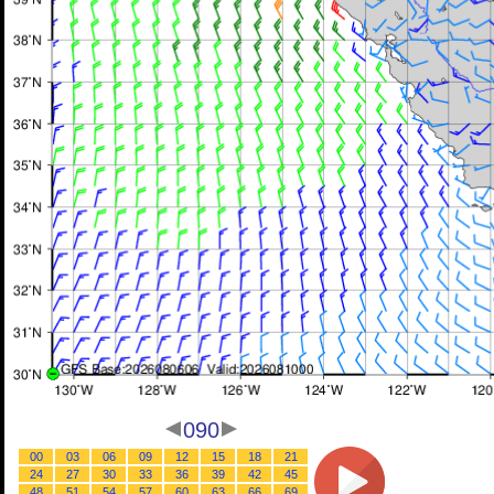
090
00
03
06
09
12
15
18
21
24
27
30
33
36
39
42
45
48
51
54
57
60
63
66
69