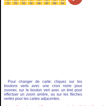
72
75
78
81
84
87
90
93
Pour changer de carte: cliquez sur les
boutons verts avec une croix noire pour
zoomer, sur le bouton vert avec un tiret pour
effectuer un zoom arrière, ou sur les flèches
vertes pour les cartes adjacentes.