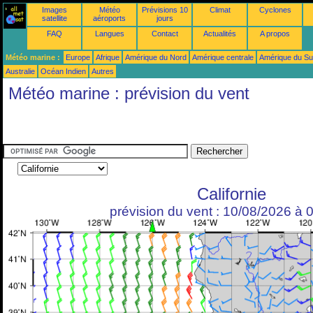
Images
Météo
Prévisions 10
Climat
Cyclones
satellite
aéroports
jours
FAQ
Langues
Contact
Actualités
A propos
Météo marine :
Europe
Afrique
Amérique du Nord
Amérique centrale
Amérique du S
Australie
Océan Indien
Autres
Météo marine : prévision du vent
Californie
prévision du vent : 10/08/2026 à