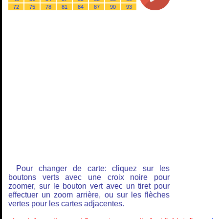
72
75
78
81
84
87
90
93
Pour changer de carte: cliquez sur les
boutons verts avec une croix noire pour
zoomer, sur le bouton vert avec un tiret pour
effectuer un zoom arrière, ou sur les flèches
vertes pour les cartes adjacentes.