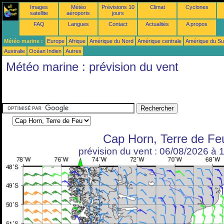
Images
Météo
Prévisions 10
Climat
Cyclones
satellite
aéroports
jours
FAQ
Langues
Contact
Actualités
A propos
Météo marine :
Europe
Afrique
Amérique du Nord
Amérique centrale
Amérique du S
Australie
Océan Indien
Autres
Météo marine : prévision du vent
Cap Horn, Terre de Fe
prévision du vent : 06/08/2026 à