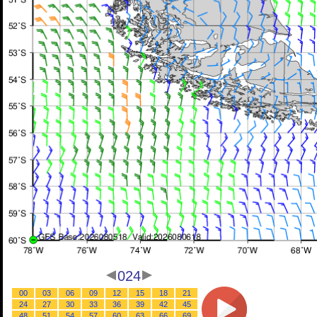
024
00
03
06
09
12
15
18
21
24
27
30
33
36
39
42
45
48
51
54
57
60
63
66
69