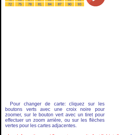
72
75
78
81
84
87
90
93
Pour changer de carte: cliquez sur les
boutons verts avec une croix noire pour
zoomer, sur le bouton vert avec un tiret pour
effectuer un zoom arrière, ou sur les flèches
vertes pour les cartes adjacentes.