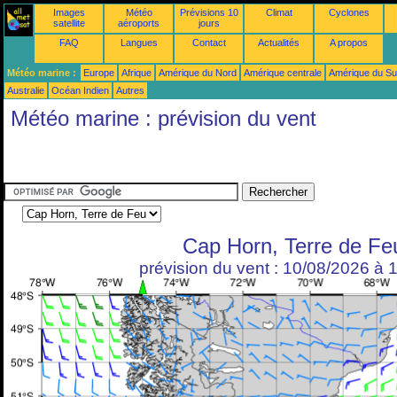
Images
Météo
Prévisions 10
Climat
Cyclones
satellite
aéroports
jours
FAQ
Langues
Contact
Actualités
A propos
Météo marine :
Europe
Afrique
Amérique du Nord
Amérique centrale
Amérique du S
Australie
Océan Indien
Autres
Météo marine : prévision du vent
Cap Horn, Terre de Fe
prévision du vent : 10/08/2026 à