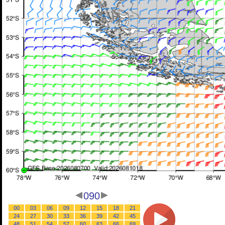
090
00
03
06
09
12
15
18
21
24
27
30
33
36
39
42
45
48
51
54
57
60
63
66
69