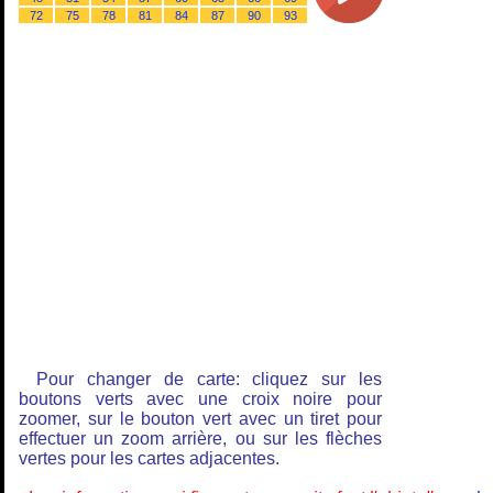
72
75
78
81
84
87
90
93
Pour changer de carte: cliquez sur les
boutons verts avec une croix noire pour
zoomer, sur le bouton vert avec un tiret pour
effectuer un zoom arrière, ou sur les flèches
vertes pour les cartes adjacentes.