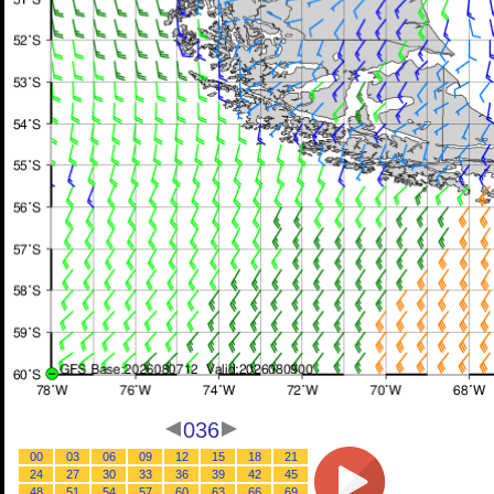
036
00
03
06
09
12
15
18
21
24
27
30
33
36
39
42
45
48
51
54
57
60
63
66
69