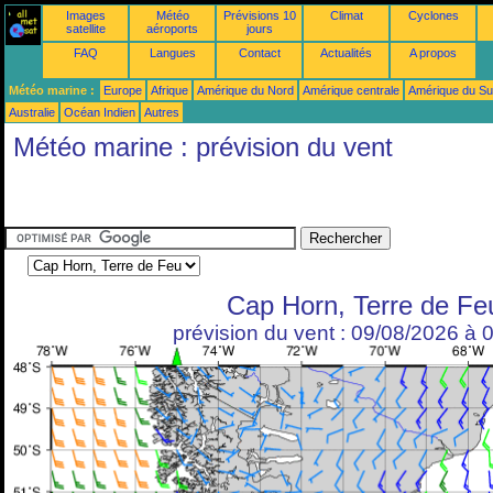
Images
Météo
Prévisions 10
Climat
Cyclones
satellite
aéroports
jours
FAQ
Langues
Contact
Actualités
A propos
Météo marine :
Europe
Afrique
Amérique du Nord
Amérique centrale
Amérique du S
Australie
Océan Indien
Autres
Météo marine : prévision du vent
Cap Horn, Terre de Fe
prévision du vent : 09/08/2026 à