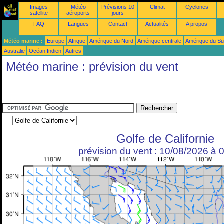
Images
Météo
Prévisions 10
Climat
Cyclones
satellite
aéroports
jours
FAQ
Langues
Contact
Actualités
A propos
Météo marine :
Europe
Afrique
Amérique du Nord
Amérique centrale
Amérique du S
Australie
Océan Indien
Autres
Météo marine : prévision du vent
Golfe de Californie
prévision du vent : 10/08/2026 à