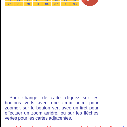
72
75
78
81
84
87
90
93
Pour changer de carte: cliquez sur les
boutons verts avec une croix noire pour
zoomer, sur le bouton vert avec un tiret pour
effectuer un zoom arrière, ou sur les flèches
vertes pour les cartes adjacentes.