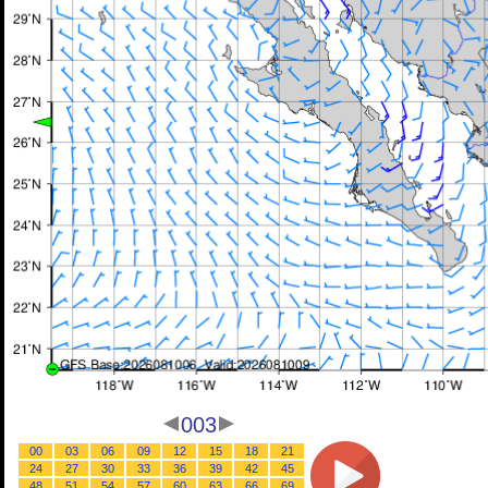
003
00
03
06
09
12
15
18
21
24
27
30
33
36
39
42
45
48
51
54
57
60
63
66
69