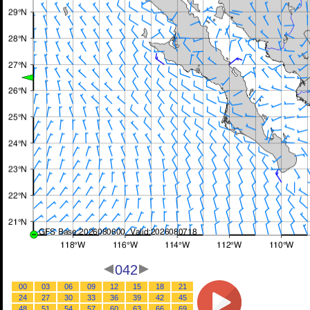
042
00
03
06
09
12
15
18
21
24
27
30
33
36
39
42
45
48
51
54
57
60
63
66
69