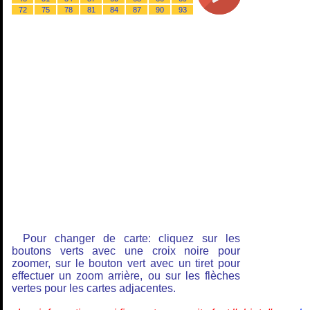
72
75
78
81
84
87
90
93
Pour changer de carte: cliquez sur les
boutons verts avec une croix noire pour
zoomer, sur le bouton vert avec un tiret pour
effectuer un zoom arrière, ou sur les flèches
vertes pour les cartes adjacentes.