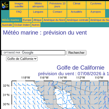
Images
Météo
Prévisions 10
Climat
Cyclones
satellite
aéroports
jours
FAQ
Langues
Contact
Actualités
A propos
Météo marine :
Europe
Afrique
Amérique du Nord
Amérique centrale
Amérique du S
Australie
Océan Indien
Autres
Météo marine : prévision du vent
Golfe de Californie
prévision du vent : 07/08/2026 à