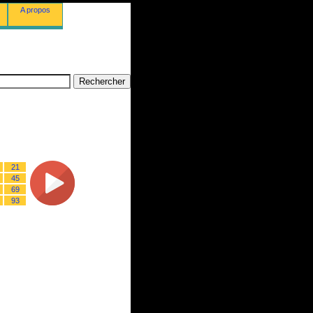
A propos
21
45
69
93