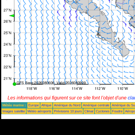
Les informations qui figurent sur ce site font l'objet d'une
cla
Météo marine :
Europe
Afrique
Amérique du Nord
Amérique centrale
Amérique du S
Images satellite
Météo aéroports
Prévisions 10 jours
Climat
Cyclones
Foudre
Aéropo