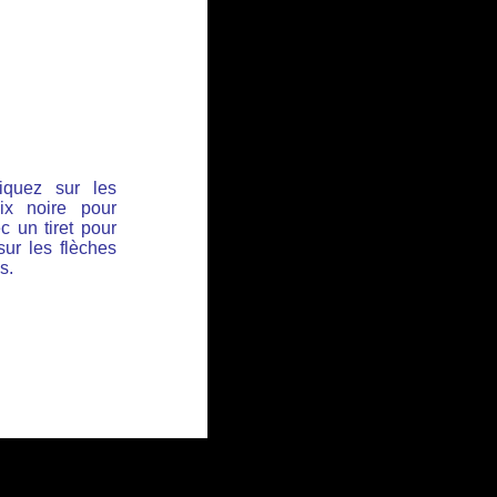
iquez sur les
ix noire pour
c un tiret pour
sur les flèches
s.