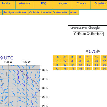
Foudre
Aéroports
FAQ
Langues
Contact
Actualités
ud
Pacifique nord-ouest
Océanie
Australie
Océan Indien
Autres
075
 09 UTC
00
03
06
09
12
15
18
24
27
30
33
36
39
42
48
51
54
57
60
63
66
72
75
78
81
84
87
90