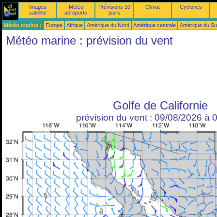
Images
Météo
Prévisions 10
Climat
Cyclones
satellite
aéroports
jours
Météo marine :
Europe
Afrique
Amérique du Nord
Amérique centrale
Amérique du S
Météo marine : prévision du vent
Golfe de Californie
prévision du vent : 09/08/2026 à