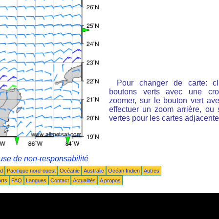
Pour changer de carte: cl
boutons verts avec une cro
zoomer, sur le bouton vert ave
effectuer un zoom arrière, ou 
vertes pour les cartes adjacente
use de non-responsabilité
ud
Pacifique nord-ouest
Océanie
Australie
Océan Indien
Autres
rts
FAQ
Langues
Contact
Actualités
A propos