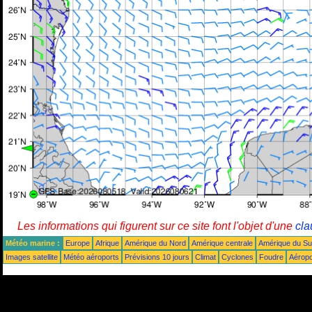
Les informations qui figurent sur ce site font l'objet d'une
cla
Météo marine :
Europe
Afrique
Amérique du Nord
Amérique centrale
Amérique du S
Images satellite
Météo aéroports
Prévisions 10 jours
Climat
Cyclones
Foudre
Aéropo