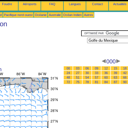
Foudre
Aéroports
FAQ
Langues
Contact
Actualités
ud
Pacifique nord-ouest
Océanie
Australie
Océan Indien
Autres
ion
000
n
00
03
06
09
12
15
18
24
27
30
33
36
39
42
48
51
54
57
60
63
66
72
75
78
81
84
87
90