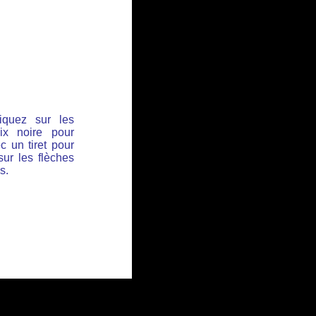
iquez sur les
ix noire pour
c un tiret pour
sur les flèches
s.