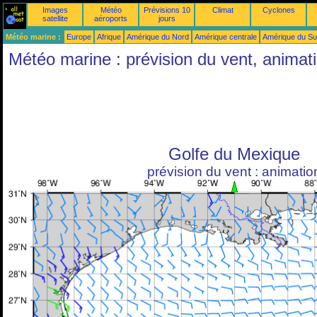
Images
Météo
Prévisions 10
Climat
Cyclones
satellite
aéroports
jours
Météo marine :
Europe
Afrique
Amérique du Nord
Amérique centrale
Amérique du S
Météo marine : prévision du vent, animat
Golfe du Mexique
prévision du vent : animatio