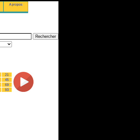
A propos
21
45
69
93