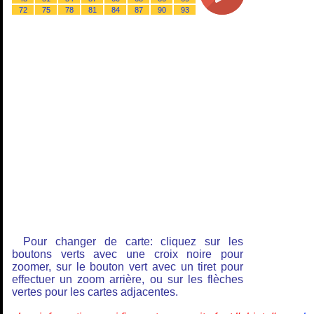
72
75
78
81
84
87
90
93
Pour changer de carte: cliquez sur les
boutons verts avec une croix noire pour
zoomer, sur le bouton vert avec un tiret pour
effectuer un zoom arrière, ou sur les flèches
vertes pour les cartes adjacentes.