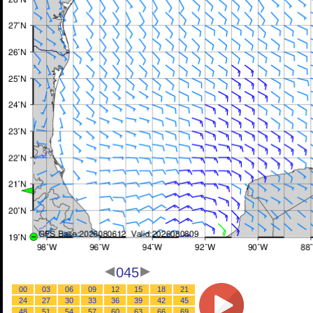
045
00
03
06
09
12
15
18
21
24
27
30
33
36
39
42
45
48
51
54
57
60
63
66
69