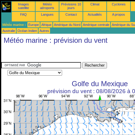
Images
Météo
Prévisions 10
Climat
Cyclones
satellite
aéroports
jours
FAQ
Langues
Contact
Actualités
A propos
Météo marine :
Europe
Afrique
Amérique du Nord
Amérique centrale
Amérique du S
Australie
Océan Indien
Autres
Météo marine : prévision du vent
Golfe du Mexique
prévision du vent : 08/08/2026 à