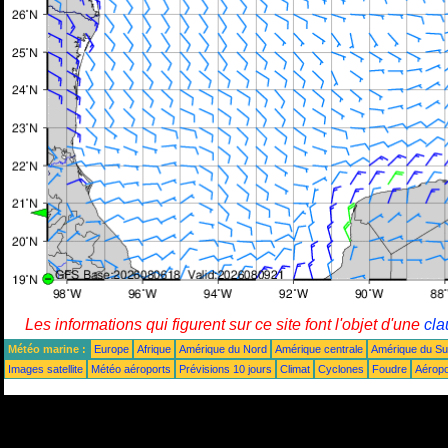
Les informations qui figurent sur ce site font l'objet d'une
cla
Météo marine :
Europe
Afrique
Amérique du Nord
Amérique centrale
Amérique du S
Images satellite
Météo aéroports
Prévisions 10 jours
Climat
Cyclones
Foudre
Aéropo