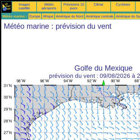
Images
Météo
Prévisions 10
Climat
Cyclones
satellite
aéroports
jours
Météo marine :
Europe
Afrique
Amérique du Nord
Amérique centrale
Amérique du S
Météo marine : prévision du vent
Golfe du Mexique
prévision du vent : 09/08/2026 à