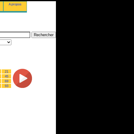
A propos
21
45
69
93