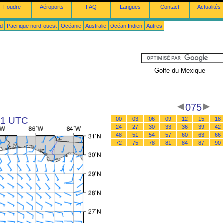
Foudre
Aéroports
FAQ
Langues
Contact
Actualités
ud
Pacifique nord-ouest
Océanie
Australie
Océan Indien
Autres
075
 21 UTC
00
03
06
09
12
15
18
24
27
30
33
36
39
42
48
51
54
57
60
63
66
72
75
78
81
84
87
90