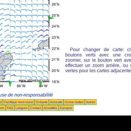
Pour changer de carte: cl
boutons verts avec une cro
zoomer, sur le bouton vert ave
effectuer un zoom arrière, ou 
vertes pour les cartes adjacente
use de non-responsabilité
ud
Pacifique nord-ouest
Océanie
Australie
Océan Indien
Autres
rts
FAQ
Langues
Contact
Actualités
A propos