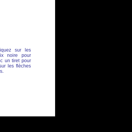
iquez sur les
ix noire pour
c un tiret pour
sur les flèches
s.