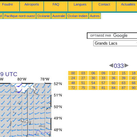
Foudre
Aéroports
FAQ
Langues
Contact
Actualités
ud
Pacifique nord-ouest
Océanie
Australie
Océan Indien
Autres
033
 09 UTC
00
03
06
09
12
15
18
24
27
30
33
36
39
42
48
51
54
57
60
63
66
72
75
78
81
84
87
90