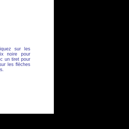
iquez sur les
ix noire pour
c un tiret pour
sur les flèches
s.