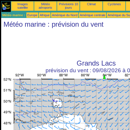
Images
Météo
Prévisions 10
Climat
Cyclones
satellite
aéroports
jours
Météo marine :
Europe
Afrique
Amérique du Nord
Amérique centrale
Amérique du S
Météo marine : prévision du vent
Grands Lacs
prévision du vent : 09/08/2026 à