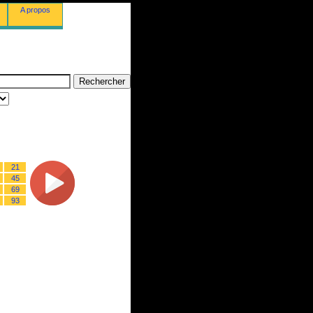
A propos
21
45
69
93