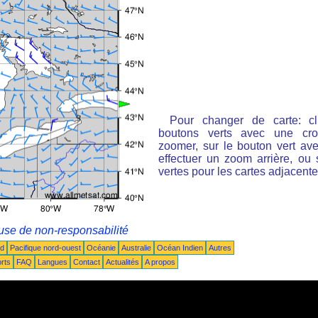
Pour changer de carte: cl
boutons verts avec une cro
zoomer, sur le bouton vert ave
effectuer un zoom arrière, ou 
vertes pour les cartes adjacente
use de non-responsabilité
ud
Pacifique nord-ouest
Océanie
Australie
Océan Indien
Autres
rts
FAQ
Langues
Contact
Actualités
A propos