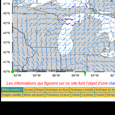
Les informations qui figurent sur ce site font l'objet d'une
cla
Météo marine :
Europe
Afrique
Amérique du Nord
Amérique centrale
Amérique du S
Images satellite
Météo aéroports
Prévisions 10 jours
Climat
Cyclones
Foudre
Aéropo