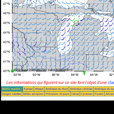
Les informations qui figurent sur ce site font l'objet d'une
cla
Météo marine :
Europe
Afrique
Amérique du Nord
Amérique centrale
Amérique du S
Images satellite
Météo aéroports
Prévisions 10 jours
Climat
Cyclones
Foudre
Aéropo