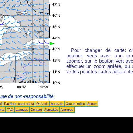
Pour changer de carte: cl
boutons verts avec une cro
zoomer, sur le bouton vert ave
effectuer un zoom arrière, ou 
vertes pour les cartes adjacente
use de non-responsabilité
ud
Pacifique nord-ouest
Océanie
Australie
Océan Indien
Autres
rts
FAQ
Langues
Contact
Actualités
A propos