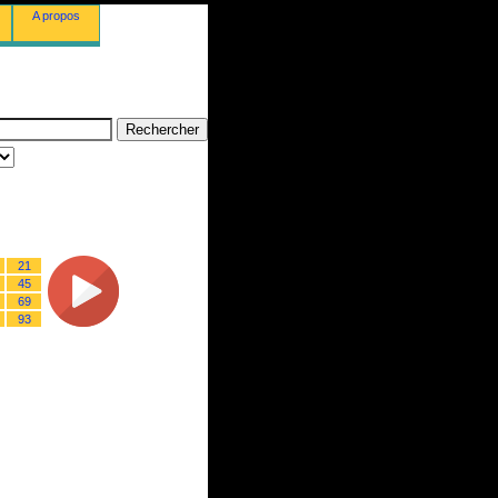
A propos
21
45
69
93