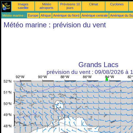
Images
Météo
Prévisions 10
Climat
Cyclones
satellite
aéroports
jours
Météo marine :
Europe
Afrique
Amérique du Nord
Amérique centrale
Amérique du S
Météo marine : prévision du vent
Grands Lacs
prévision du vent : 09/08/2026 à