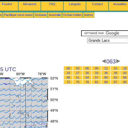
Foudre
Aéroports
FAQ
Langues
Contact
Actualités
ud
Pacifique nord-ouest
Océanie
Australie
Océan Indien
Autres
063
 15 UTC
00
03
06
09
12
15
18
24
27
30
33
36
39
42
48
51
54
57
60
63
66
72
75
78
81
84
87
90