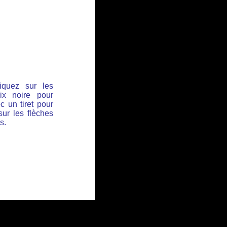
iquez sur les
ix noire pour
c un tiret pour
sur les flèches
s.