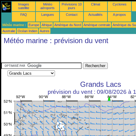
Images
Météo
Prévisions 10
Climat
Cyclones
satellite
aéroports
jours
FAQ
Langues
Contact
Actualités
A propos
Météo marine :
Europe
Afrique
Amérique du Nord
Amérique centrale
Amérique du S
Australie
Océan Indien
Autres
Météo marine : prévision du vent
Grands Lacs
prévision du vent : 09/08/2026 à