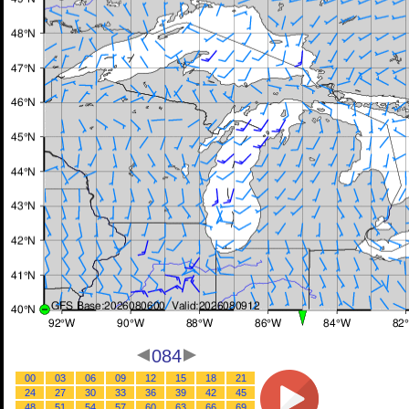
084
00
03
06
09
12
15
18
21
24
27
30
33
36
39
42
45
48
51
54
57
60
63
66
69