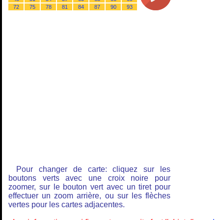
72
75
78
81
84
87
90
93
Pour changer de carte: cliquez sur les
boutons verts avec une croix noire pour
zoomer, sur le bouton vert avec un tiret pour
effectuer un zoom arrière, ou sur les flèches
vertes pour les cartes adjacentes.