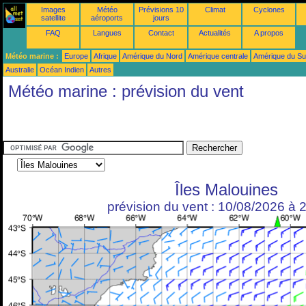
Images
Météo
Prévisions 10
Climat
Cyclones
satellite
aéroports
jours
FAQ
Langues
Contact
Actualités
A propos
Météo marine :
Europe
Afrique
Amérique du Nord
Amérique centrale
Amérique du S
Australie
Océan Indien
Autres
Météo marine : prévision du vent
Îles Malouines
prévision du vent : 10/08/2026 à