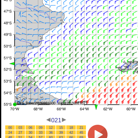
021
00
03
06
09
12
15
18
21
24
27
30
33
36
39
42
45
48
51
54
57
60
63
66
69