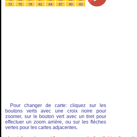
72
75
78
81
84
87
90
93
Pour changer de carte: cliquez sur les
boutons verts avec une croix noire pour
zoomer, sur le bouton vert avec un tiret pour
effectuer un zoom arrière, ou sur les flèches
vertes pour les cartes adjacentes.