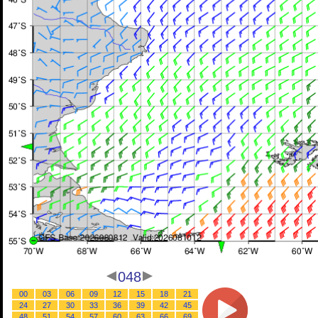
048
00
03
06
09
12
15
18
21
24
27
30
33
36
39
42
45
48
51
54
57
60
63
66
69