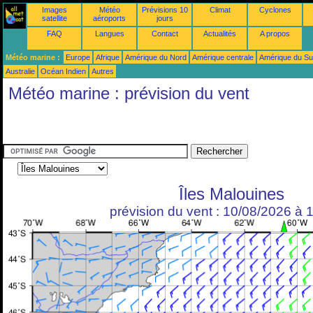
Images
Météo
Prévisions 10
Climat
Cyclones
satellite
aéroports
jours
FAQ
Langues
Contact
Actualités
A propos
Météo marine :
Europe
Afrique
Amérique du Nord
Amérique centrale
Amérique du S
Australie
Océan Indien
Autres
Météo marine : prévision du vent
Îles Malouines
prévision du vent : 10/08/2026 à