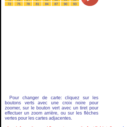
72
75
78
81
84
87
90
93
Pour changer de carte: cliquez sur les
boutons verts avec une croix noire pour
zoomer, sur le bouton vert avec un tiret pour
effectuer un zoom arrière, ou sur les flèches
vertes pour les cartes adjacentes.