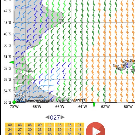
027
00
03
06
09
12
15
18
21
24
27
30
33
36
39
42
45
48
51
54
57
60
63
66
69