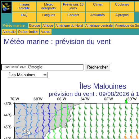
Images
Météo
Prévisions 10
Climat
Cyclones
satellite
aéroports
jours
FAQ
Langues
Contact
Actualités
A propos
Météo marine :
Europe
Afrique
Amérique du Nord
Amérique centrale
Amérique du S
Australie
Océan Indien
Autres
Météo marine : prévision du vent
Îles Malouines
prévision du vent : 09/08/2026 à