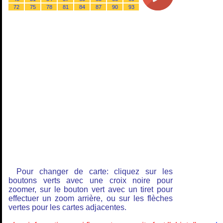
72
75
78
81
84
87
90
93
Pour changer de carte: cliquez sur les
boutons verts avec une croix noire pour
zoomer, sur le bouton vert avec un tiret pour
effectuer un zoom arrière, ou sur les flèches
vertes pour les cartes adjacentes.