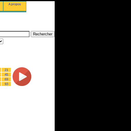
A propos
21
45
69
93