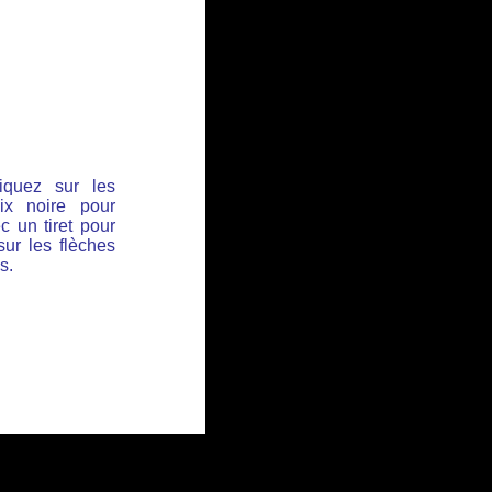
iquez sur les
ix noire pour
c un tiret pour
sur les flèches
s.