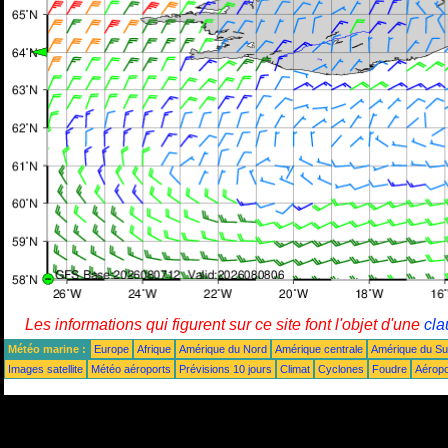
Les informations qui figurent sur ce site font l'objet d'une
cla
Météo marine :
Europe
Afrique
Amérique du Nord
Amérique centrale
Amérique du S
Images satellite
Météo aéroports
Prévisions 10 jours
Climat
Cyclones
Foudre
Aéropo