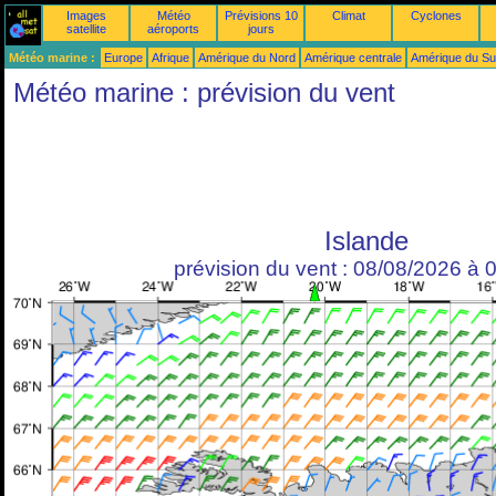
Images
Météo
Prévisions 10
Climat
Cyclones
satellite
aéroports
jours
Météo marine :
Europe
Afrique
Amérique du Nord
Amérique centrale
Amérique du S
Météo marine : prévision du vent
Islande
prévision du vent : 08/08/2026 à