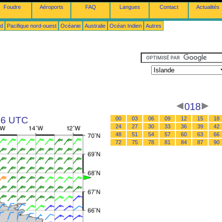
Foudre
Aéroports
FAQ
Langues
Contact
Actualités
ud
Pacifique nord-ouest
Océanie
Australie
Océan Indien
Autres
018
 06 UTC
00
03
06
09
12
15
18
24
27
30
33
36
39
42
48
51
54
57
60
63
66
72
75
78
81
84
87
90