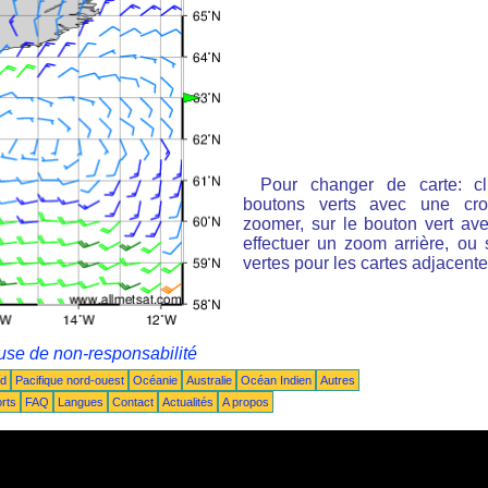
Pour changer de carte: cl
boutons verts avec une cro
zoomer, sur le bouton vert ave
effectuer un zoom arrière, ou 
vertes pour les cartes adjacente
use de non-responsabilité
ud
Pacifique nord-ouest
Océanie
Australie
Océan Indien
Autres
rts
FAQ
Langues
Contact
Actualités
A propos