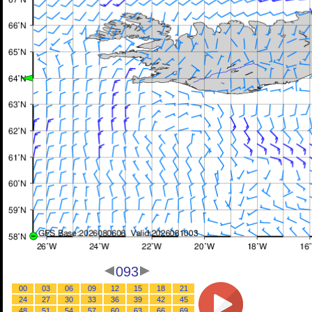
093
00
03
06
09
12
15
18
21
24
27
30
33
36
39
42
45
48
51
54
57
60
63
66
69