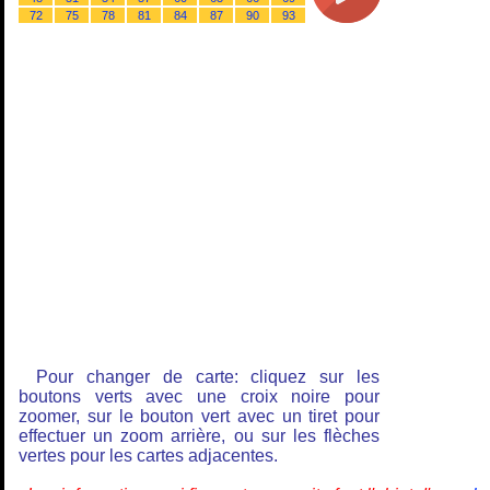
72
75
78
81
84
87
90
93
Pour changer de carte: cliquez sur les
boutons verts avec une croix noire pour
zoomer, sur le bouton vert avec un tiret pour
effectuer un zoom arrière, ou sur les flèches
vertes pour les cartes adjacentes.