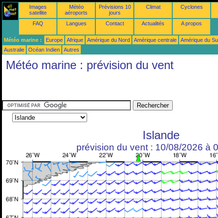
Images
Météo
Prévisions 10
Climat
Cyclones
satellite
aéroports
jours
FAQ
Langues
Contact
Actualités
A propos
Météo marine :
Europe
Afrique
Amérique du Nord
Amérique centrale
Amérique du S
Australie
Océan Indien
Autres
Météo marine : prévision du vent
Islande
prévision du vent : 10/08/2026 à