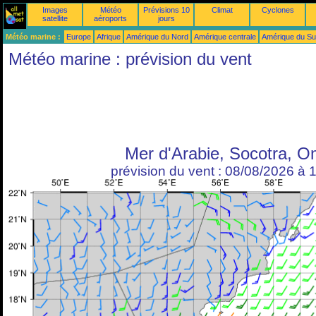
Images
Météo
Prévisions 10
Climat
Cyclones
satellite
aéroports
jours
Météo marine :
Europe
Afrique
Amérique du Nord
Amérique centrale
Amérique du S
Météo marine : prévision du vent
Mer d'Arabie, Socotra, 
prévision du vent : 08/08/2026 à