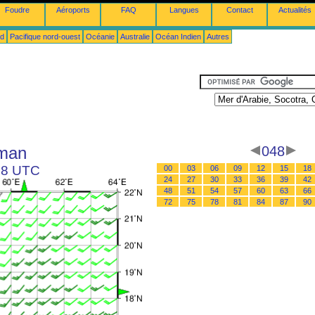
Foudre
Aéroports
FAQ
Langues
Contact
Actualités
ud
Pacifique nord-ouest
Océanie
Australie
Océan Indien
Autres
Oman
048
 18 UTC
00
03
06
09
12
15
18
24
27
30
33
36
39
42
48
51
54
57
60
63
66
72
75
78
81
84
87
90