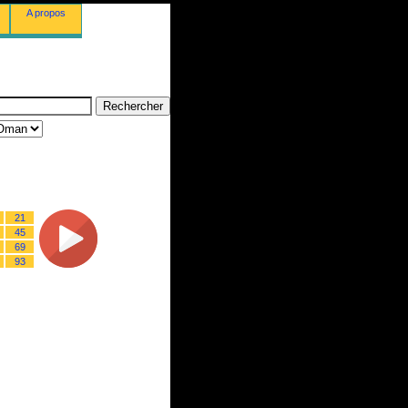
A propos
21
45
69
93