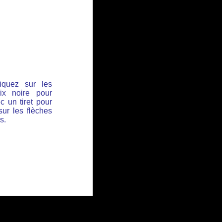
iquez sur les
ix noire pour
c un tiret pour
sur les flèches
s.