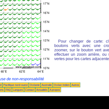
Pour changer de carte: cl
boutons verts avec une cro
zoomer, sur le bouton vert ave
effectuer un zoom arrière, ou 
vertes pour les cartes adjacente
use de non-responsabilité
ud
Pacifique nord-ouest
Océanie
Australie
Océan Indien
Autres
rts
FAQ
Langues
Contact
Actualités
A propos