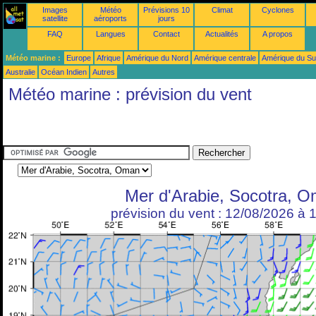
Images
Météo
Prévisions 10
Climat
Cyclones
satellite
aéroports
jours
FAQ
Langues
Contact
Actualités
A propos
Météo marine :
Europe
Afrique
Amérique du Nord
Amérique centrale
Amérique du S
Australie
Océan Indien
Autres
Météo marine : prévision du vent
Mer d'Arabie, Socotra, 
prévision du vent : 12/08/2026 à