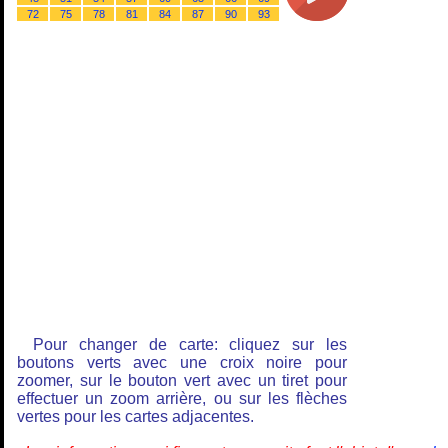
72
75
78
81
84
87
90
93
Pour changer de carte: cliquez sur les
boutons verts avec une croix noire pour
zoomer, sur le bouton vert avec un tiret pour
effectuer un zoom arrière, ou sur les flèches
vertes pour les cartes adjacentes.