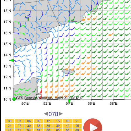
078
00
03
06
09
12
15
18
21
24
27
30
33
36
39
42
45
48
51
54
57
60
63
66
69